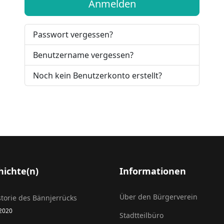
Anmelden
Passwort vergessen?
Benutzername vergessen?
Noch kein Benutzerkonto erstellt?
hichte(n)
Informationen
Über den Bürgerverein
storie des Bännjerrücks
 2020
Stadtteilbüro